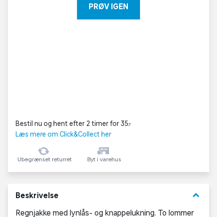
PRØV IGEN
Bestil nu og hent efter 2 timer for 35,-
Læs mere om Click&Collect her
Ubegrænset returret
Byt i varehus
keyboard_arrow_down
Beskrivelse
Regnjakke med lynlås- og knappelukning. To lommer