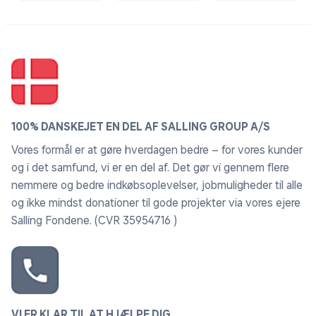
100% DANSKEJET EN DEL AF SALLING GROUP A/S
Vores formål er at gøre hverdagen bedre – for vores kunder
og i det samfund, vi er en del af. Det gør vi gennem flere
nemmere og bedre indkøbsoplevelser, jobmuligheder til alle
og ikke mindst donationer til gode projekter via vores ejere
Salling Fondene. (CVR 35954716 )
VI ER KLAR TIL AT HJÆLPE DIG