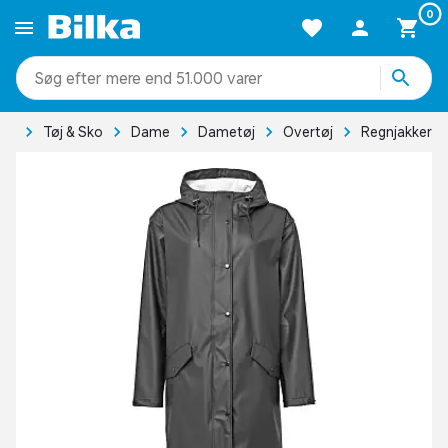
0
mere end 51.000 varer
ide
Tøj & Sko
Dame
Dametøj
Overtøj
Regnjakker