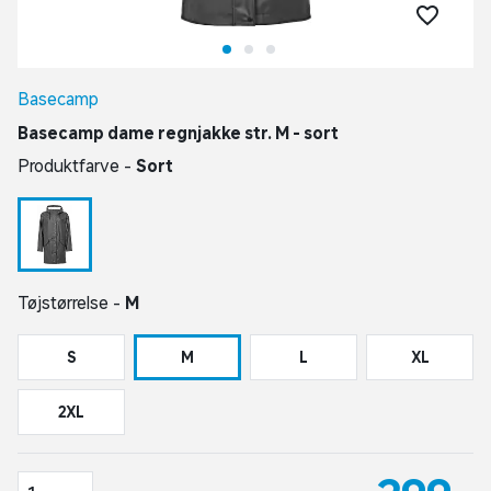
Basecamp
Basecamp dame regnjakke str. M - sort
Produktfarve -
Sort
Tøjstørrelse -
M
S
M
L
XL
2XL