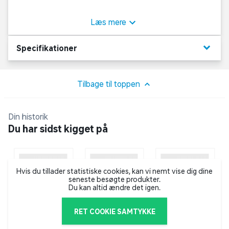
5.000 mm og svejsede sømme er den ideel til det
omskiftelige danske vejr. Jakken er fri for PVC, og er
Læs mere
designet med praktisk hætte og snøre, knapper og
lynlås samt lommer med knaplukning.
keyboard_arrow_down
Specifikationer
Tilbage til toppen
Din historik
Du har sidst kigget på
Hvis du tillader statistiske cookies, kan vi nemt vise dig dine
seneste besøgte produkter.
Du kan altid ændre det igen.
RET COOKIE SAMTYKKE