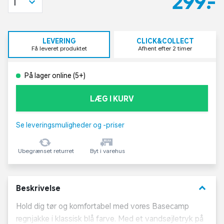
299,-
1
LEVERING
CLICK&COLLECT
Få leveret produktet
Afhent efter 2 timer
På lager online (5+)
LÆG I KURV
Se leveringsmuligheder og -priser
Ubegrænset returret
Byt i varehus
keyboard_arrow_down
Beskrivelse
Hold dig tør og komfortabel med vores Basecamp
regnjakke i klassisk blå farve. Med et vandsøjletryk på