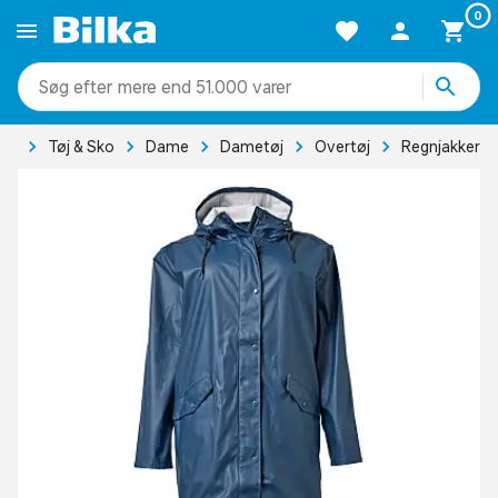
0
mere end 51.000 varer
ide
Tøj & Sko
Dame
Dametøj
Overtøj
Regnjakker