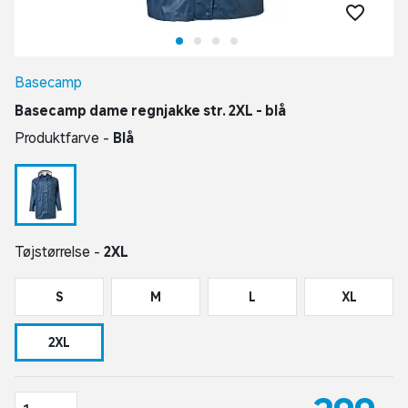
Basecamp
Basecamp dame regnjakke str. 2XL - blå
Produktfarve -
Blå
Tøjstørrelse -
2XL
S
M
L
XL
2XL