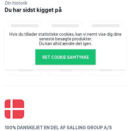
Din historik
Du har sidst kigget på
STUHR er en eksklusiv dansk frisørkæde, som blev
startet i 1957 af frisøren Elmer Stuhr. Siden har STUHR
været en af de bedste frisørkæder til at træne og
uddanne frisører fra hele verden i de nyeste trends og
Hvis du tillader statistiske cookies, kan vi nemt vise dig dine
seneste besøgte produkter.
de seneste teknikker. Hår- og stylingprodukterne er
Du kan altid ændre det igen.
udviklet i samarbejde med STUHR’s kreative team for
at sikre den høje kvalitet.
RET COOKIE SAMTYKKE
100% DANSKEJET EN DEL AF SALLING GROUP A/S