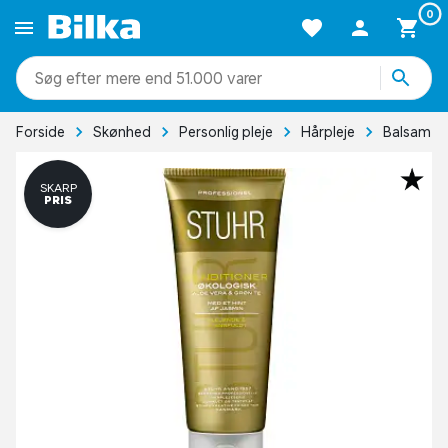
0
mere end 51.000 varer
Forside
Skønhed
Personlig pleje
Hårpleje
Balsam
SKARP
PRIS