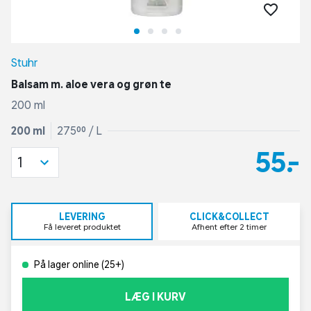
Stuhr
Balsam m. aloe vera og grøn te
200 ml
200 ml
275,00 / L
55,-
1
LEVERING
CLICK&COLLECT
Få leveret produktet
Afhent efter 2 timer
På lager online (25+)
LÆG I KURV