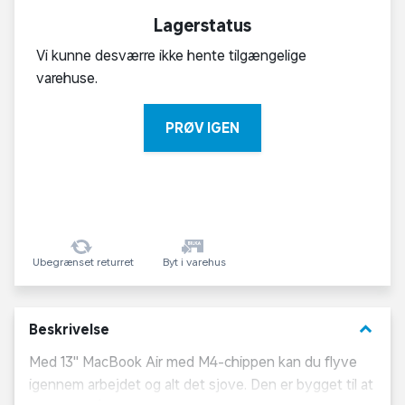
Lagerstatus
Vi kunne desværre ikke hente tilgængelige
varehuse.
PRØV IGEN
Ubegrænset returret
Byt i varehus
keyboard_arrow_down
Beskrivelse
Med 13" MacBook Air med M4-chippen kan du flyve
igennem arbejdet og alt det sjove. Den er bygget til at