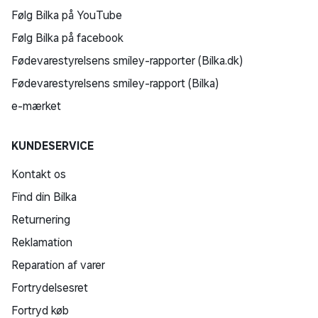
Følg Bilka på YouTube
Officielt produktnavn
Følg Bilka på facebook
MacBook Air (13", M4)
Fødevarestyrelsens smiley-rapporter (Bilka.dk)
Fødevarestyrelsens smiley-rapport (Bilka)
e-mærket
KUNDESERVICE
Kontakt os
Find din Bilka
Returnering
Reklamation
Reparation af varer
Fortrydelsesret
Fortryd køb