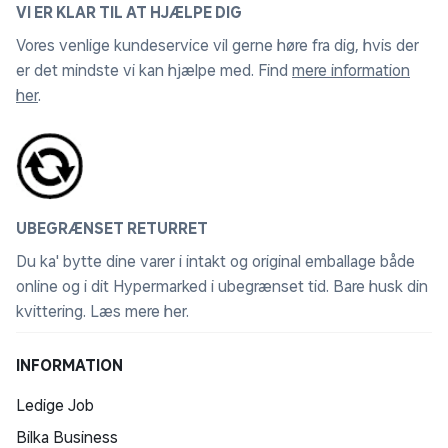
VI ER KLAR TIL AT HJÆLPE DIG
Juridisk tekst
Vores venlige kundeservice vil gerne høre fra dig, hvis der
Der er flere konfigurationsmuligheder.
er det mindste vi kan hjælpe med. Find
mere information
her
.
1 Batteritiden afhænger af brug og konfiguration. Læs
mere på apple.com/dk/batteries.
2 Skærmen på 13" MacBook Air har afrundede hjørner
foroven. Målt som et standardrektangel er skærmen
13,6" diagonalt (det faktiske visningsområde er mindre).
UBEGRÆNSET RETURRET
3 Wi-Fi 6E er tilgængelig i lande og områder, hvor den
understøttes.
Du ka' bytte dine varer i intakt og original emballage både
4 Apps kan hentes i App Store. Software og indhold
online og i dit Hypermarked i ubegrænset tid. Bare husk din
sælges muligvis separat. Udbuddet kan variere.
kvittering.
Læs mere her
.
5 FaceTime er ikke tilgængelig i alle lande eller områder.
INFORMATION
Tekniske specifikationer
Ledige Job
Se alle specifikationer apple.com/dk/macbook-
air/specs.
Bilka Business