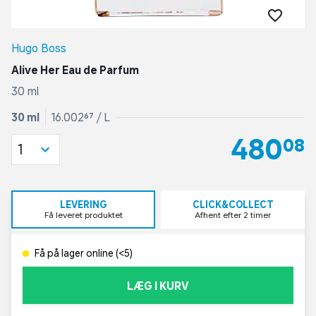
Hugo Boss
Alive Her Eau de Parfum
30 ml
30 ml
16.002,67 / L
480,08
1
LEVERING
CLICK&COLLECT
Få leveret produktet
Afhent efter 2 timer
Få på lager online (<5)
LÆG I KURV