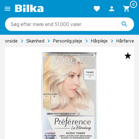
0
mere end 51.000 varer
Forside
Skønhed
Personlig pleje
Hårpleje
Hårfarve