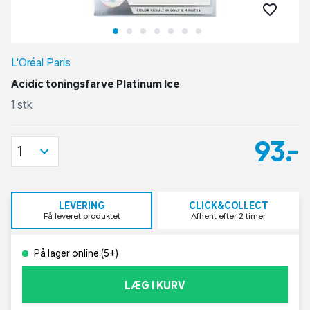
L'Oréal Paris
Acidic toningsfarve Platinum Ice
1 stk
93,-
1
LEVERING
CLICK&COLLECT
Få leveret produktet
Afhent efter 2 timer
På lager online (5+)
LÆG I KURV