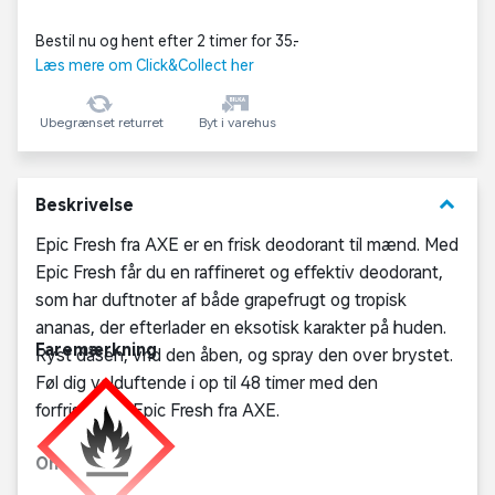
Bestil nu og hent efter 2 timer for 35,-
Læs mere om Click&Collect her
Ubegrænset returret
Byt i varehus
keyboard_arrow_down
Beskrivelse
Epic Fresh fra AXE er en frisk deodorant til mænd. Med
Epic Fresh får du en raffineret og effektiv deodorant,
som har duftnoter af både grapefrugt og tropisk
ananas, der efterlader en eksotisk karakter på huden.
Faremærkning
Ryst dåsen, vrid den åben, og spray den over brystet.
Føl dig velduftende i op til 48 timer med den
forfriskende Epic Fresh fra AXE.
Om AXE