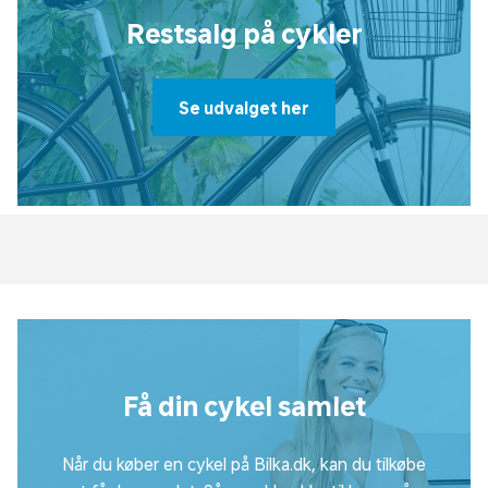
Restsalg på cykler
Se udvalget her
Få din cykel samlet
Når du køber en cykel på Bilka.dk, kan du tilkøbe