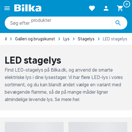
0
produkter
kategorier
Forside
Bolig
Boligindretning og tekstil
Galleri og brugs
mere end 51.000 varer
LED stagelys
Find LED-stagelys på Bilka.dk, og anvend de smarte
elektriske lys i dine lysestager. Vi har flere LED-lys i vores
sortiment, og du kan blandt andet vælge en variant med
bevægende flamme, så de på mange måder ligner
almindelige levende lys. Se mere her.